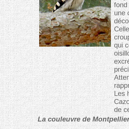
fond
une 
déco
Celle
croup
qui c
oisil
excr
préci
Atte
rapp
Les 
Cazo
de c
La couleuvre de Montpellie