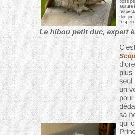
pose pe
assure l
respect
des jeu
l’espèc
Le hibou petit duc, expert 
C'es
Scop
d'ore
plus
seul
un v
pour
déda
sa no
qui 
Princ