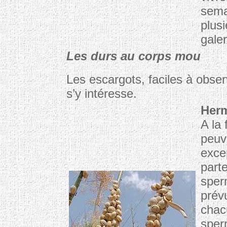
sema
plus
galer
Les durs au corps mou
Les escargots, faciles à observ
s’y intéresse.
Her
A la 
peuv
exce
part
sper
prévu
chac
sper