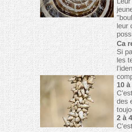
Leur 
jeun
"boul
leur 
possi
Ca r
Si p
les 
l’ide
comp
10 à
C’es
des 
touj
2 à 
C’es