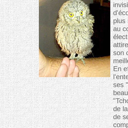
invis
d'éco
plus 
au c
élec
attir
son 
meil
En e
l'ent
ses 
beau
"Tch
de l
de se
comp