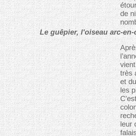
étou
de n
nomb
Le guêpier, l'oiseau arc-en-
Aprè
l’an
vien
très
et d
les p
C’est
colo
rech
leur
fala