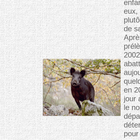
enfa
eux,
plut
de sa
Aprè
prél
2002
abat
aujou
quel
en 2
jour
le n
dépar
déter
pour