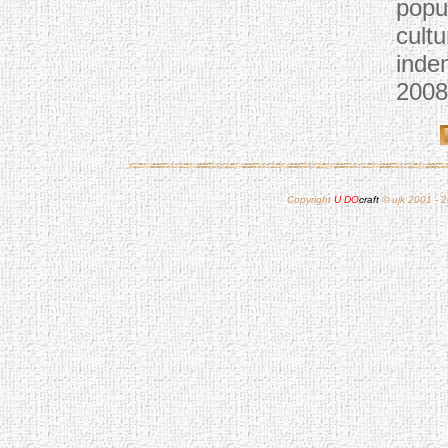
popul
cult
inde
2008
Copyright
U DO
craft
© ujk 2001 - 20