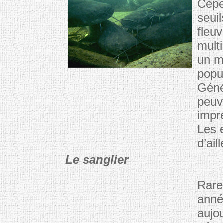
Cepe
seuil
fleu
multi
un mi
popu
Génér
peuv
impr
Les 
d’ai
Le sanglier
Rare
anné
aujo