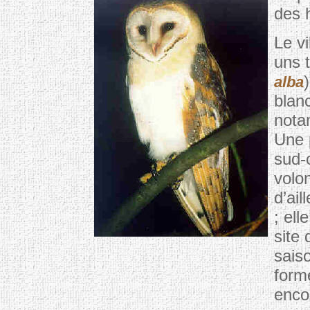
des 
Le v
uns t
alba
blanc
nota
Une 
sud-o
volon
d’ail
; ell
site 
sais
form
enco