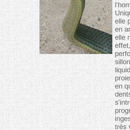
l'ho
Uniq
elle
en ar
elle 
effe
perf
sillo
liqui
proi
en q
dents
s'int
progr
inge
très 