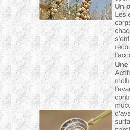
Un o
Les 
corps
chaq
s’en
reco
l’ac
Une 
Actif
moll
l’ava
contr
mucu
d’av
surf
paroi