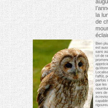
augu
l’ann
la lu
de ch
mour
éclai
Bien plu
est auss
sans auc
cri de 
promener
apprécie
qu’éton
Localisa
l’affût,
parfois 
que les 
nourritu
vers de
écreviss
capable 
rigoureu