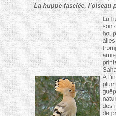
La huppe fasciée, l’oiseau 
La h
son 
houp
ailes
trom
amie
prin
Saha
A l’
pluma
guêp
natur
des 
de p