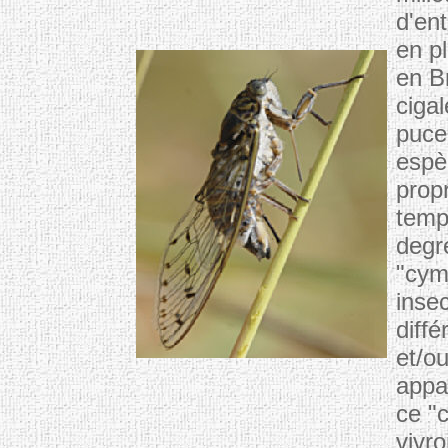
d'ent
en pl
en B
cigal
puce
espè
propr
tempé
degr
"cymb
insec
diffé
et/o
appa
ce "
vivro