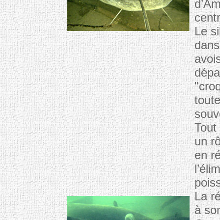
d’Am
centr
Le si
dans 
avoi
dépa
"croq
toute
souv
Tout
un rô
en r
l’éli
pois
La ré
à so