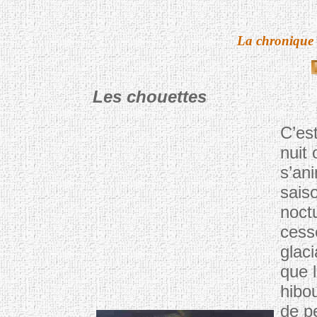
La chroniqu
Les chouettes
C’es
nuit 
s’an
sais
noct
cess
glaci
que l
hibo
de pe