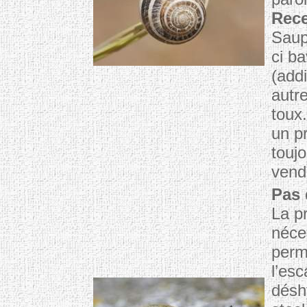
Rece
Saup
ci b
(addi
autr
toux.
un pr
touj
vend
Pas 
La p
néce
perm
l’es
déshy