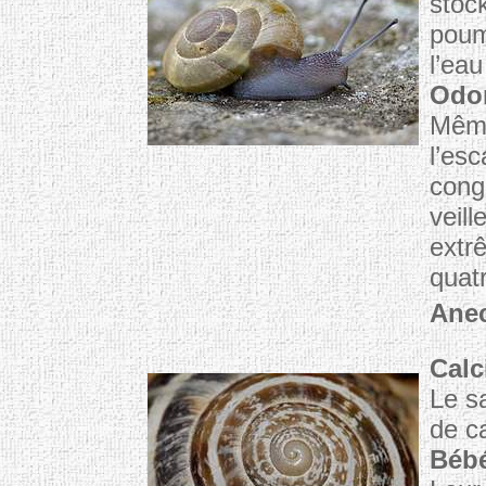
stoc
poum
l’ea
Odor
Même
l’esc
cong
veill
extr
quat
Ane
Calc
Le s
de c
Bébé