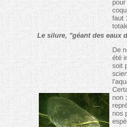
pour 
coqui
faut
tota
Le silure, "géant des eaux 
De n
été i
soit 
scien
l’aq
Cert
non ;
repr
nos 
espèc