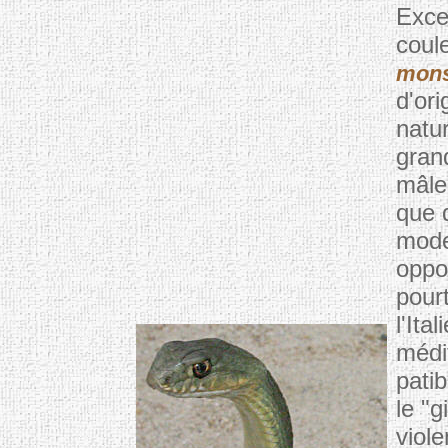
Exce
coul
mons
d'ori
natur
gran
mâle
que q
mode
oppor
pour
l'Ita
médi
patib
le "g
viol