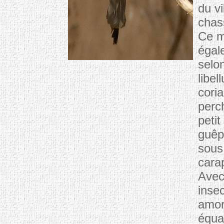
du vi
chas
Ce m
égal
selon
libe
cori
perc
petit
guêpi
sous
cara
Avec 
inse
amorc
équat