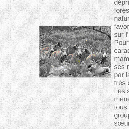
dépri
fore
natur
favor
sur l
Pour
cara
mamm
ses 
par l
très 
Les 
mené
tous 
grou
sœur